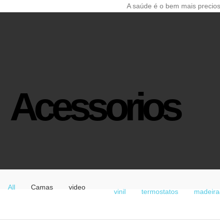
A saúde é o bem mais precio
Acessorios
All
Camas
video
vinil
termostatos
madeira