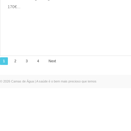
170€...
1
2
3
4
Next
© 2026 Camas de Água | A saúde é o bem mais precioso que temos