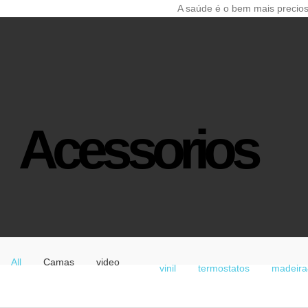
A saúde é o bem mais precio
Acessorios
All
Camas
video
vinil
termostatos
madeira