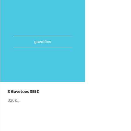
gavetões
3 Gavetões 355€
320€...