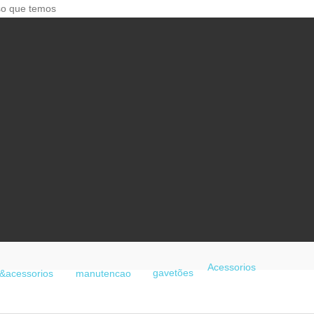
so que temos
Acessorios
gavetões
&acessorios
manutencao