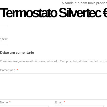
A saúde é o bem mais precio
Termostato Silvertec 
160€
Deixe um comentário
O seu endereço de email não será publicado.
Campos obrigatórios marcados co
Comentário
*
Nome
*
Email
*