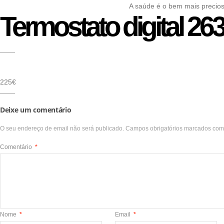
A saúde é o bem mais precio
Termostato digital 26
225€
Deixe um comentário
O seu endereço de email não será publicado.
Campos obrigatórios marcados co
Comentário
*
Nome
*
Email
*