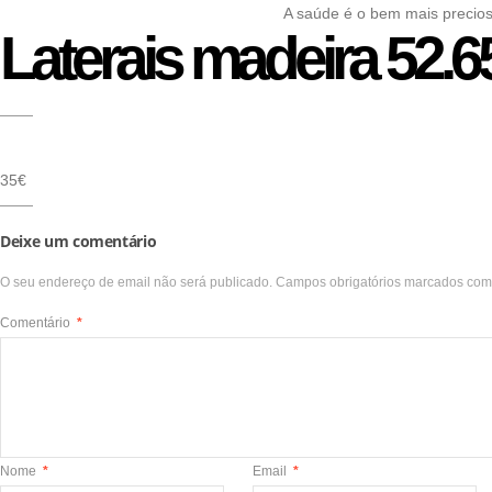
A saúde é o bem mais precio
Laterais madeira 52.6
35€
Deixe um comentário
O seu endereço de email não será publicado.
Campos obrigatórios marcados co
Comentário
*
Nome
*
Email
*