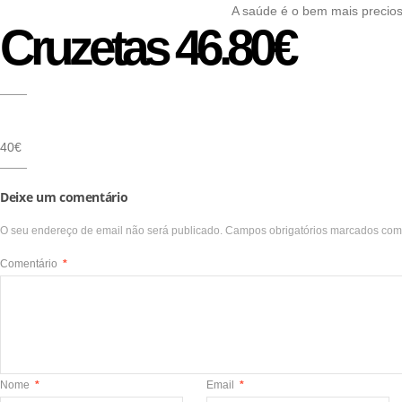
A saúde é o bem mais precio
Cruzetas 46.80€
40€
Deixe um comentário
O seu endereço de email não será publicado.
Campos obrigatórios marcados co
Comentário
*
Nome
*
Email
*