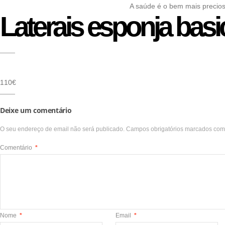
A saúde é o bem mais precio
Laterais esponja basi
110€
Deixe um comentário
O seu endereço de email não será publicado.
Campos obrigatórios marcados co
Comentário
*
Nome
*
Email
*