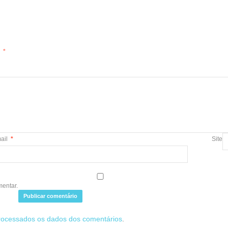
m
*
ail
*
Site
mentar.
rocessados os dados dos comentários
.