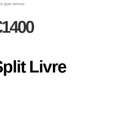
so que temos
_€1400
plit Livre