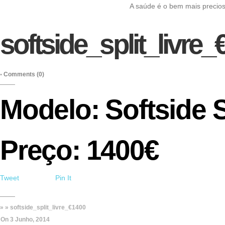
A saúde é o bem mais precio
softside_split_livre
•
Comments (0)
Modelo: Softside S
Preço: 1400€
Tweet
Pin It
» » softside_split_livre_€1400
On
3 Junho, 2014