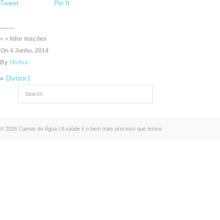
Tweet
Pin It
» » Infor mações
On
4 Junho, 2014
By
hfsilva
«
Divisor1
© 2026 Camas de Água | A saúde é o bem mais precioso que temos